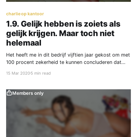
charlie op kantoor
1.9. Gelijk hebben is zoiets als
gelijk krijgen. Maar toch niet
helemaal
Het heeft me in dit bedrijf vijftien jaar gekost om met
100 procent zekerheid te kunnen concluderen dat
iedereen met zichzelf en hun eigen trieste omgeving
15 Mar 2020
5 min read
bezig is. Dus hoe kan ik begrepen worden als
niemand de ander wil begrijpen?
Members only