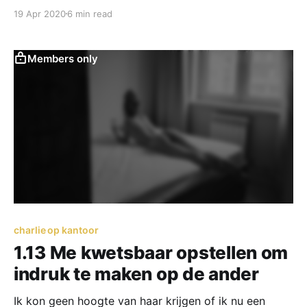
horen bij elkaar’. Ze appte terug: ‘Mijn *** is nat.’
19 Apr 2020
6 min read
Members only
charlie op kantoor
1.13 Me kwetsbaar opstellen om
indruk te maken op de ander
Ik kon geen hoogte van haar krijgen of ik nu een