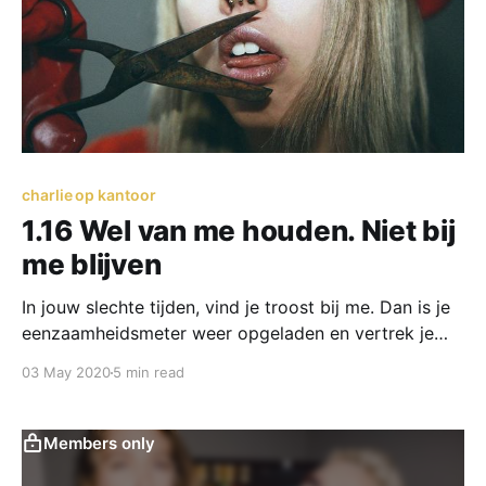
charlie op kantoor
1.16 Wel van me houden. Niet bij
me blijven
In jouw slechte tijden, vind je troost bij me. Dan is je
eenzaamheidsmeter weer opgeladen en vertrek je
weer de wijde wereld in. En laat je mij achter. Maar
03 May 2020
5 min read
wie laadt mij op?
Members only