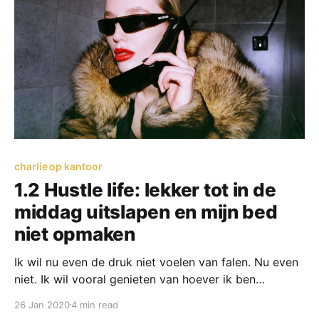
charlie op kantoor
1.2 Hustle life: lekker tot in de
middag uitslapen en mijn bed
niet opmaken
Ik wil nu even de druk niet voelen van falen. Nu even
niet. Ik wil vooral genieten van hoever ik ben
gekomen en dat ik hier mag zitten. De reis die ik heb
26 Jan 2020
4 min read
afgelegd. De shit die ik heb meegemaakt. De