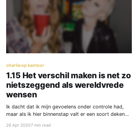
charlie op kantoor
1.15 Het verschil maken is net zo
nietszeggend als wereldvrede
wensen
Ik dacht dat ik mijn gevoelens onder controle had,
maar als ik hier binnenstap valt er een soort deken
van zwaarte over me heen. Het doet er allemaal niet
26 Apr 2020
7 min read
toe. Niets. Jouw inbreng niet. Mijn ervaring niet.