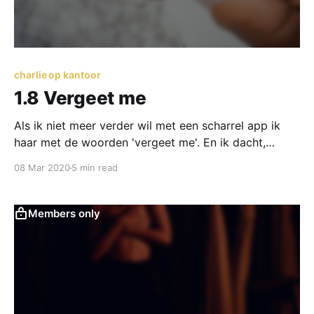
charlie op kantoor
1.8 Vergeet me
Als ik niet meer verder wil met een scharrel app ik
haar met de woorden 'vergeet me'. En ik dacht,
omdat jij me niet helemaal begreep en ik dan vaak
08 Mar 2020
5 min read
afhaak in een liefdesrelatie.
Members only