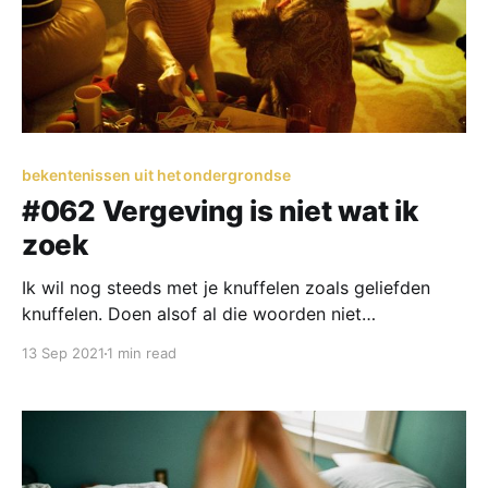
bekentenissen uit het ondergrondse
#062 Vergeving is niet wat ik
zoek
Ik wil nog steeds met je knuffelen zoals geliefden
knuffelen. Doen alsof al die woorden niet
uitgewisseld zijn. Doen alsof al die gevoelens niet
13 Sep 2021
1 min read
gevoeld zijn. Ik hoef de tijd niet terug te draaien. Ik
denk niet dat het dan anders zou lopen. Maar we
kunnen het ook gewoon even