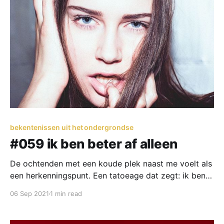
bekentenissen uit het ondergrondse
#059 ik ben beter af alleen
De ochtenden met een koude plek naast me voelt als
een herkenningspunt. Een tatoeage dat zegt: ik ben
beter af alleen. Mensen vragen me hoe het in de
06 Sep 2021
1 min read
liefde gaat. Ik overtuig ze maar dat ik nu geniet. Dat
vele mensen in hun vastgelopen levens dromen over
waar ik nu