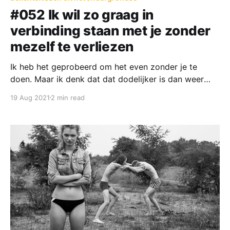
#052 Ik wil zo graag in
verbinding staan met je zonder
mezelf te verliezen
Ik heb het geprobeerd om het even zonder je te
doen. Maar ik denk dat dat dodelijker is dan weer
samen tijd doorbrengen. De jointjes... De lijntjes... De
19 Aug 2021
2 min read
biertjes... LSD... De discussies... De woordgrapjes. Je
complimenten. Je scherpe observaties. Ons gestoei.
Je aanrakingen, je vingers, je stijve. Laat het stoppen.