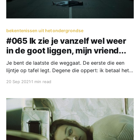
bekentenissen uit het ondergrondse
#065 Ik zie je vanzelf wel weer
in de goot liggen, mijn vriend...
Je bent de laatste die weggaat. De eerste die een
lijntje op tafel legt. Degene die oppert: ik betaal het
eerste rondje. Aan je zorgzaamheid ligt het niet. Maar
20 Sep 2021
1 min read
jij mist iets wat wij wel hebben: zelfbeheersing. Ah
joh, zeg je zo vaak. Leef de droom. In de nacht.
Onder