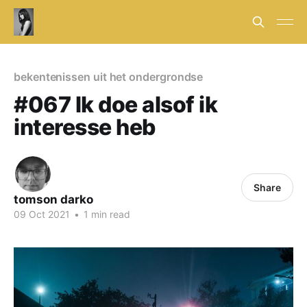
bekentenissen uit het ondergrondse
#067 Ik doe alsof ik
interesse heb
Share
tomson darko
09 Oct 2021
•
1 min read