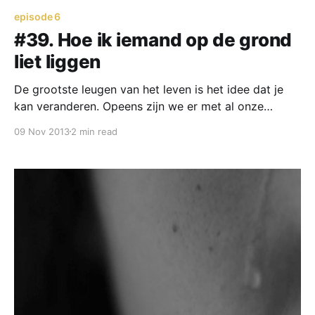
episode 6
#39. Hoe ik iemand op de grond
liet liggen
De grootste leugen van het leven is het idee dat je
kan veranderen. Opeens zijn we er met al onze
genen. Dan worden we 14 jaar lang soort van
09 Nov 2013
2 min read
opgevoed en dan zonder reden uit het huis
geflikkerd. Dan moeten we het doen met wie we
denken te zijn. We veranderen niet.