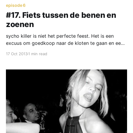
episode 6
#17. Fiets tussen de benen en
zoenen
sycho killer is niet het perfecte feest. Het is een
excuus om goedkoop naar de kloten te gaan en een
SOA op te lopen. Dat is nooit hoe ik het bedoeld heb.
17 Oct 2013
1 min read
Het perfecte feest is een zoektocht naar extase
zonder alcohol en drugs. Een spiritueel gevoel dat
moet komen door de beats van de dj.