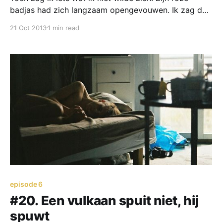
badjas had zich langzaam opengevouwen. Ik zag dat
hij daaronder niets aan had. Het bungelde tussen zijn
21 Oct 2013
1 min read
oerwoud van schaamhaar naar buiten: Zijn piemel.
episode 6
#20. Een vulkaan spuit niet, hij
spuwt