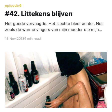
episode 6
#42. Littekens blijven
Het goede vervaagde. Het slechte bleef achter. Net
zoals de warme vingers van mijn moeder die mijn
arm een uur lang kon kriebelen en me toen zoveel
18 Nov 2013
1 min read
liefde gaf. Daar was nu niets van te zien.