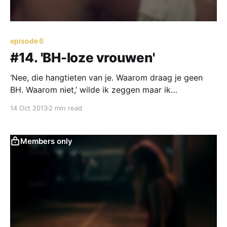
episode 6
#14. 'BH-loze vrouwen'
‘Nee, die hangtieten van je. Waarom draag je geen
BH. Waarom niet,’ wilde ik zeggen maar ik
antwoordde: ‘Het gaat prima.’
14 Oct 2013
2 min read
Members only