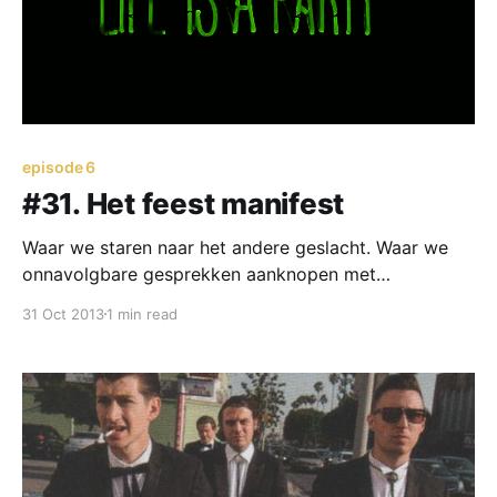
episode 6
#31. Het feest manifest
Waar we staren naar het andere geslacht. Waar we
onnavolgbare gesprekken aanknopen met
wildvreemden. Waar we onze ziel blootleggen aan
31 Oct 2013
1 min read
wildvreemden. Waar we praten over de zaken die het
leven dat beetje extra geven wat we allemaal nodig
hebben.