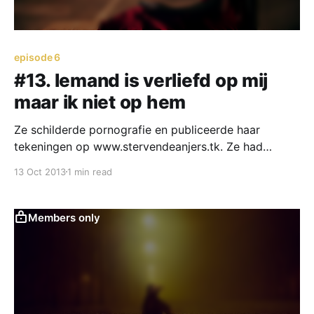
episode 6
#13. Iemand is verliefd op mij
maar ik niet op hem
Ze schilderde pornografie en publiceerde haar
tekeningen op www.stervendeanjers.tk. Ze had
bergschoenen aan die alleen mannen die niet aan de
13 Oct 2013
1 min read
laatste mode deden aan hadden. Bovenal: Ze
luisterde naar Backstreetboys en N sync.
Members only