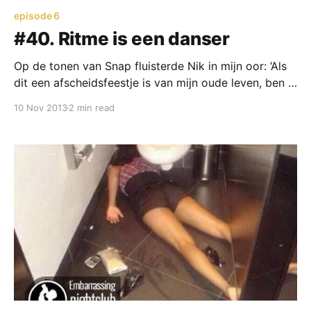
episode 6
#40. Ritme is een danser
Op de tonen van Snap fluisterde Nik in mijn oor: ‘Als
dit een afscheidsfeestje is van mijn oude leven, ben ik
je dankbaar!’ De discolichten verblindde kort mijn
10 Nov 2013
2 min read
ogen. De bass maakte me doof voor andermans
gelul. Ik keek Nik aan. Hij pakte me bij mijn schouder
en ging met