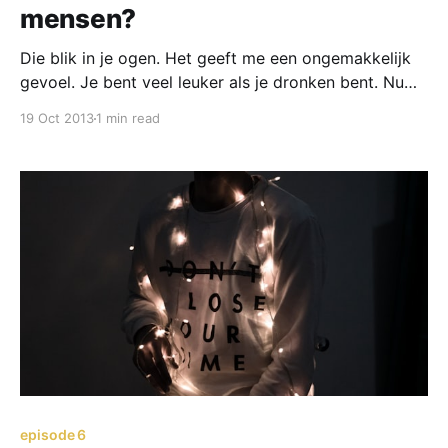
mensen?
Die blik in je ogen. Het geeft me een ongemakkelijk
gevoel. Je bent veel leuker als je dronken bent. Nu
ben je. - hoe zal ik het zeggen - Nu ben je een in
19 Oct 2013
1 min read
jezelf gekeerde arrogante immorele nietszeggende
man.
episode 6