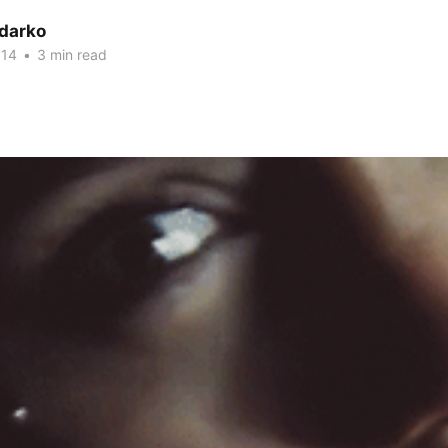
darko
014
•
3 min read