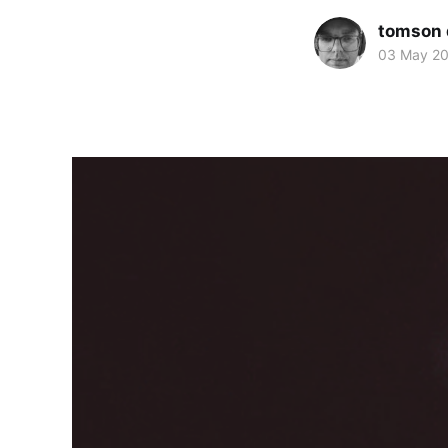
tomson 
03 May 2