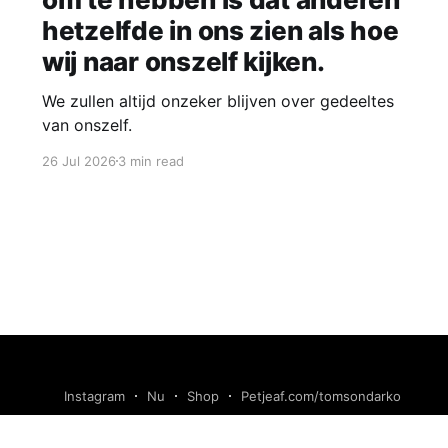
hetzelfde in ons zien als hoe
wij naar onszelf kijken.
We zullen altijd onzeker blijven over gedeeltes
van onszelf.
26 Jul 2026
3 min read
Instagram
Nu
Shop
Petjeaf.com/tomsondarko