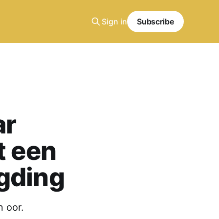
Sign in
Subscribe
ar
t een
gding
n oor.