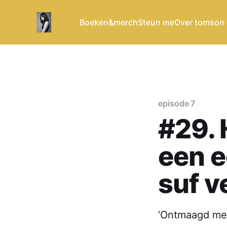
Boeken&merch
Steun me
Over tomson
episode 7
#29. 
een e
suf v
‘Ontmaagd me. 