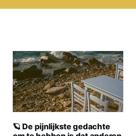
🪐 De pijnlijkste gedachte
om te hebben is dat anderen