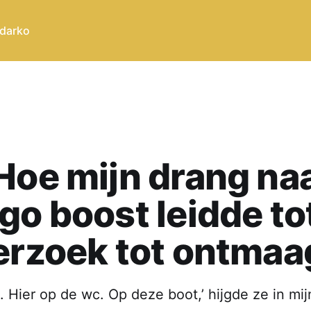
 darko
Hoe mijn drang na
go boost leidde to
erzoek tot ontmaa
Hier op de wc. Op deze boot,’ hijgde ze in mij