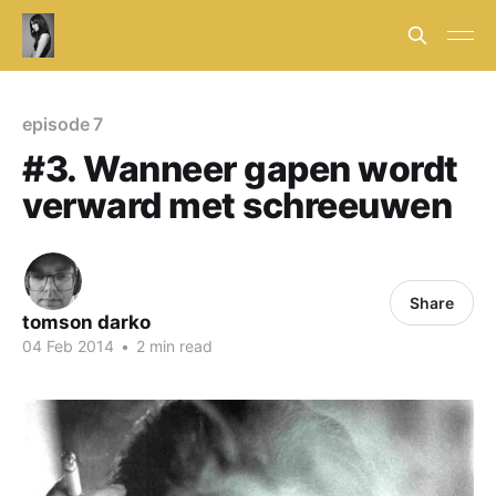
episode 7
#3. Wanneer gapen wordt
verward met schreeuwen
Share
tomson darko
04 Feb 2014
•
2 min read