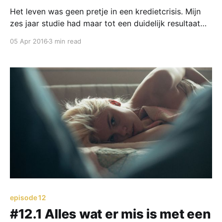
Het leven was geen pretje in een kredietcrisis. Mijn
zes jaar studie had maar tot een duidelijk resultaat
geleid: werkloos thuis zitten. • Hard mijn best gedaan
05 Apr 2016
3 min read
om met laffe zesjes een diploma te halen. • Gewilde
dames links laten liggen om te blokken voor mijn
tentamens. • Dronken op feestjes rondlopen met
episode 12
#12.1 Alles wat er mis is met een