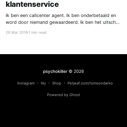
klantenservice
Ik ben een callcenter agent. Ik ben onderbetaald en
word door niemand gewaardeerd. Ik ben het uitschot
van het bedrijf. Van de werkende mensen. Van de
29 Mar 2016
1 min read
samenleving. Ik word dagelijks omringd door mensen
zonder carrière, studenten zonder studie, allochtonen
die niet eens hun eigen naam kunnen opschrijven in
het westerse
psychokiller
© 2026
Instagram
Nu
Shop
Petjeaf.com/tomsondarko
Powered by Ghost