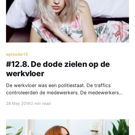
episode 12
#12.8. De dode zielen op de
werkvloer
De werkvloer was een politiestaat. De traffics
controleerden de medewerkers. De medewerkers
controleerden elkaar. Ieder die afwijkend verdrag
28 May 2016
2 min read
vertoonde, werd in de roddels afgestraft. De
werkvloer was een bonte verzameling van
nationaliteiten: Surinamers, Tunesiërs, Marokkanen,
Brazilianen, Bosniërs, Antilianen, Indonesiërs. De