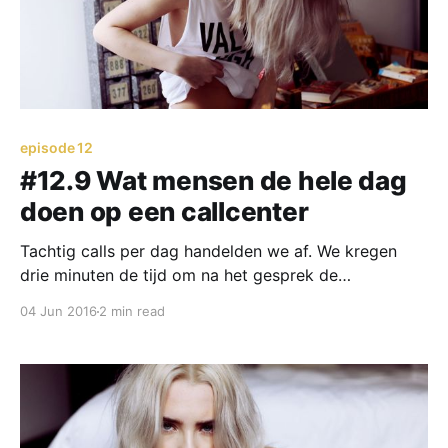
episode 12
#12.9 Wat mensen de hele dag
doen op een callcenter
Tachtig calls per dag handelden we af. We kregen
drie minuten de tijd om na het gesprek de
administratie af te handelen. Dit heette ACW
04 Jun 2016
2 min read
(aftercall work). Ik dronk acht koppen koffie, twee
bakken rooibosthee en zes glazen water per dag. Als
ik nog genoeg pauzetijd over had, ging ik