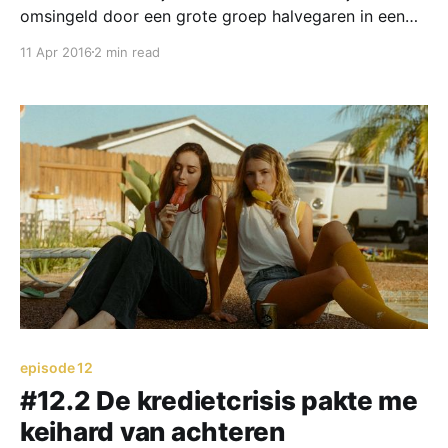
omsingeld door een grote groep halvegaren in een
opleidingsruimte in een veel te duur kantoorpand op
11 Apr 2016
2 min read
een uitgestorven industrieterrein. We waren
geforceerd bij elkaar gezet om geld te verdienen.
Een of andere snotaap, niet veel ouder dan ik,
probeerde
episode 12
#12.2 De kredietcrisis pakte me
keihard van achteren