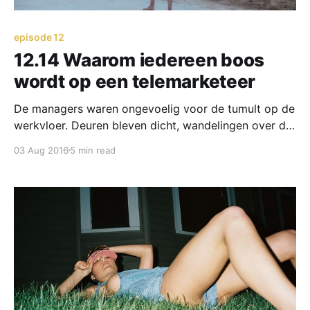
episode 12
12.14 Waarom iedereen boos
wordt op een telemarketeer
De managers waren ongevoelig voor de tumult op de
werkvloer. Deuren bleven dicht, wandelingen over de
vloer bleven uit. Wist de manager werkelijk wel wat
03 Aug 2016
5 min read
er speelde? Van teamleiders moesten we het ook niet
hebben. Zij wisten niet eens wat wij precies moesten
doen achter de telefoon. ‘Dat hoeven wij