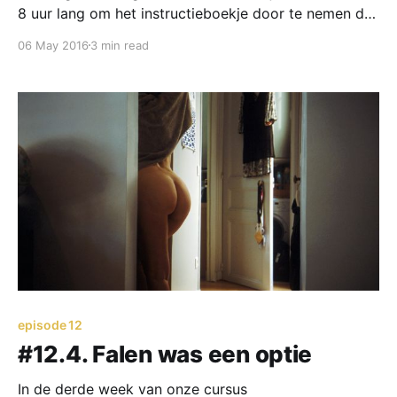
8 uur lang om het instructieboekje door te nemen dat
we de volgende dag erbij mochten hebben. Iedereen,
06 May 2016
3 min read
inclusief de ‘Leraar’ wist dat de stof drie keer
doorlezen slechts een half uur kostte. Wat betekende
dat we de
episode 12
#12.4. Falen was een optie
In de derde week van onze cursus