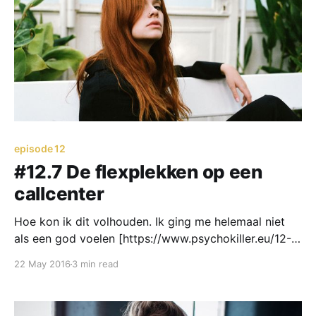
werkvloer was verdeeld in subculturen. De oude
garde, de moslims,
episode 12
#12.7 De flexplekken op een
callcenter
Hoe kon ik dit volhouden. Ik ging me helemaal niet
als een god voelen [https://www.psychokiller.eu/12-
6-het-eerste-gesprek-op-een-callcenter-is-te-
22 May 2016
3 min read
vergelijken-met-de-eerste-keer-seks-2/] . De tijd
vloog voorbij, maar hoe kon ik deze baan volhouden.
Klanten helpen met administratieve