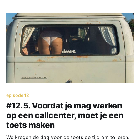
bureaus die tegen elkaar aan waren gezet. Elk eiland
bestond uit vier bureaus met vier computers, met een
geluidsscherm ertussen. Iedereen had beschikking
over een telefoon
episode 12
#12.5. Voordat je mag werken
op een callcenter, moet je een
toets maken
We kregen de dag voor de toets de tijd om te leren.