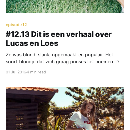
episode 12
#12.13 Dit is een verhaal over
Lucas en Loes
Ze was blond, slank, opgemaakt en populair. Het
soort blondje dat zich graag prinses liet noemen. Dat
als een prinses behandelde wil worden. Zo’n meid dat
01 Jul 2016
4 min read
dacht dat de wereld om haar zielige leven draaide.
Zo’n meid dat elk relatieprobleem met iedereen
besprak. Zo’n meid dat gewoon