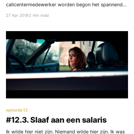
callcentermedewerker worden begon het spannend
te worden. We kregen hoog bezoek van de manager
27 Apr 2016
2 min read
zelf. Hij stuurde de teamleiders aan en had een hoop
verantwoordelijkheden en zo. Hij heette Dirk en al
zijn blonde haren stonden rechtovereind gestyled.
Alsof hij elke dag bij
episode 12
#12.3. Slaaf aan een salaris
Ik wilde hier niet zijn. Niemand wilde hier zijn. Ik was