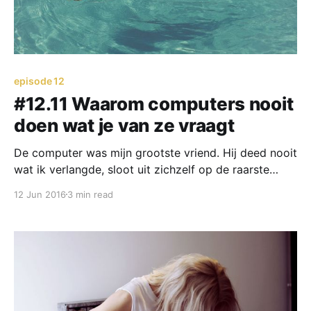
episode 12
#12.11 Waarom computers nooit
doen wat je van ze vraagt
De computer was mijn grootste vriend. Hij deed nooit
wat ik verlangde, sloot uit zichzelf op de raarste
momenten af en was het beste excuus om niet aan
12 Jun 2016
3 min read
het werk te zijn als de traffic
[https://www.psychokiller.eu/12-9-wat-mensen-de-
hele-dag-doen-op-een-callcenter-