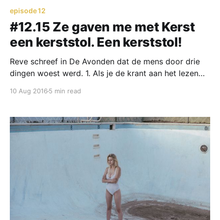
episode 12
#12.15 Ze gaven me met Kerst
een kerststol. Een kerststol!
Reve schreef in De Avonden dat de mens door drie
dingen woest werd. 1. Als je de krant aan het lezen
bent en iemand tikt er hard tegenaan. 2. Als je bij een
10 Aug 2016
5 min read
afgrond staat en iemand pakt je onverwachts van
achteren vast en doet net alsof ze je de