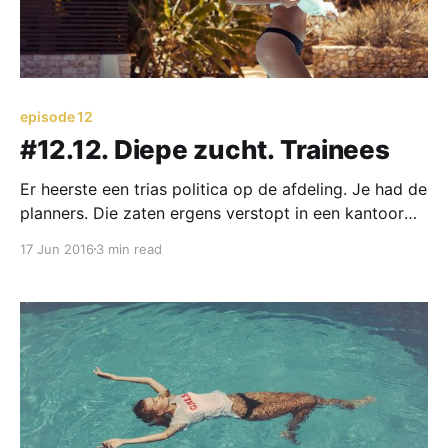
episode 12
#12.12. Diepe zucht. Trainees
Er heerste een trias politica op de afdeling. Je had de
planners. Die zaten ergens verstopt in een kantoor
ver van het callcenter verwijderd. Zij hielden zich elke
17 Jun 2016
3 min read
dag bezig met het inroosteren van medewerkers op
telefoondienst en e-maildienst. Zij planden pauzes, zij
planden begin- en eindtijden. Alles gebaseerd