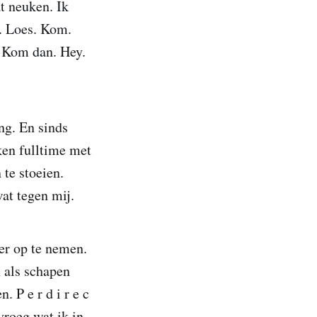
t neuken. Ik
n. Loes. Kom.
. Kom dan. Hey.
ng. En sinds
ken fulltime met
 te stoeien.
at tegen mij.
er op te nemen.
n als schapen
. P e r d i r e c
vroeg wat ik in