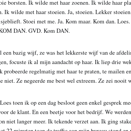
ie borsten. Ik wilde met haar zoenen. Ik wilde haar pla
n. Ik wilde met haar stoeien. Ja, stoeien. Lekker stoeie
sjeblieft. Stoei met me. Ja. Kom maar. Kom dan. Loes
. KOM DAN. GVD. Kom DAN.
 een bazig wijf, ze was het lekkerste wijf van de afdeli
en, focuste ik al mijn aandacht op haar. Ik liep drie we
Ik probeerde regelmatig met haar te praten, te mailen en
 niet. Ze negeerde me best wel extreem. Ze zei nooit w
 Loes toen ik op een dag besloot geen enkel gesprek me
voor de klant. En een beetje voor het bedrijf. We werde
n niet langer meer. Ik tekende verzet aan. Ik ging staken
act 22 minuten toen de traffic aan mijn bureau stond en 