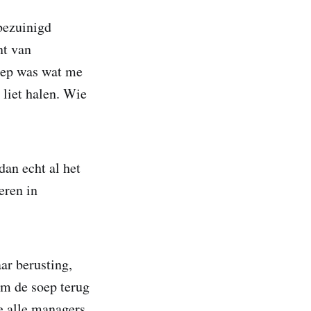
bezuinigd
nt van
Soep was wat me
 liet halen. Wie
dan echt al het
eren in
ar berusting,
om de soep terug
e alle managers.