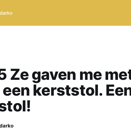
 darko
5 Ze gaven me me
 een kerststol. Ee
stol!
darko