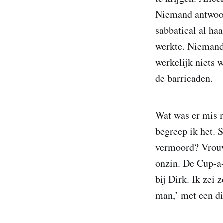
Niemand antwoord
sabbatical al ha
werkte. Niemand 
werkelijk niets 
de barricaden.
Wat was er mis m
begreep ik het. 
vermoord? Vrouw
onzin. De Cup-a-
bij Dirk. Ik zei
man,’ met een di