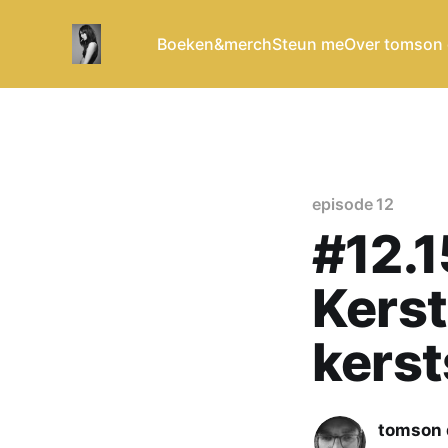
Boeken&merch
Steun me
Over tomson
episode 12
#12.1
Kerst
kerst
tomson 