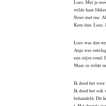
Loes. Met je moo
wilde haar likke
Stoei met me. Al
Kom dan. Loes
Loes was dan wel
Anja was ontslag
een stijve rond. 
Maar ze wilde me
Ik deed het voor
Ik deed het ook 
behandeld. Dit ko
t. Het duurde ex