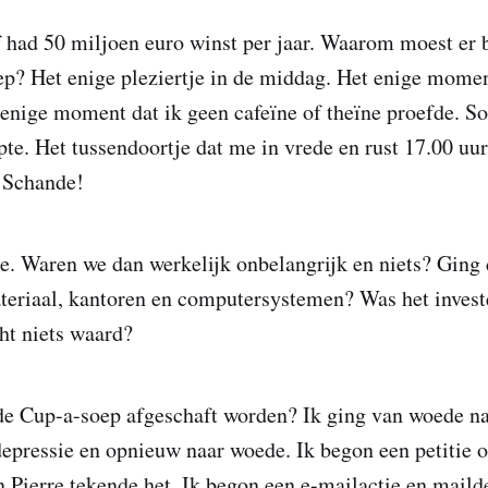
 had 50 miljoen euro winst per jaar. Waarom moest er 
p? Het enige pleziertje in de middag. Het enige mome
enige moment dat ik geen cafeïne of theïne proefde. 
pte. Het tussendoortje dat me in vrede en rust 17.00 uur
? Schande!
me. Waren we dan werkelijk onbelangrijk en niets? Ging 
ateriaal, kantoren en computersystemen? Was het invest
ht niets waard?
e Cup-a-soep afgeschaft worden? Ik ging van woede na
depressie en opnieuw naar woede. Ik begon een petitie 
en Pierre tekende het. Ik begon een e-mailactie en maild