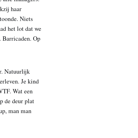
kzij haar
rtoonde. Niets
d het lot dat we
. Barricaden. Op
. Natuurlijk
erleven. Je kind
 WTF. Wat een
p de deur plat
soup, man man