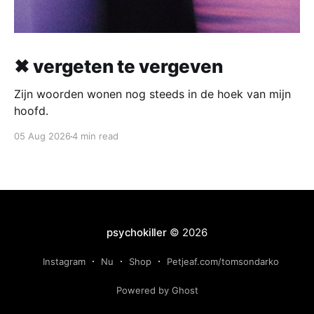
✖ vergeten te vergeven
Zijn woorden wonen nog steeds in de hoek van mijn
hoofd.
05 Aug 2026
4 min read
psychokiller
© 2026
Instagram
Nu
Shop
Petjeaf.com/tomsondarko
Powered by Ghost