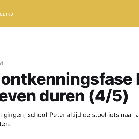
 darko
id
 ontkenningsfase 
leven duren (4/5)
n gingen, schoof Peter altijd de stoel iets naar
tten.