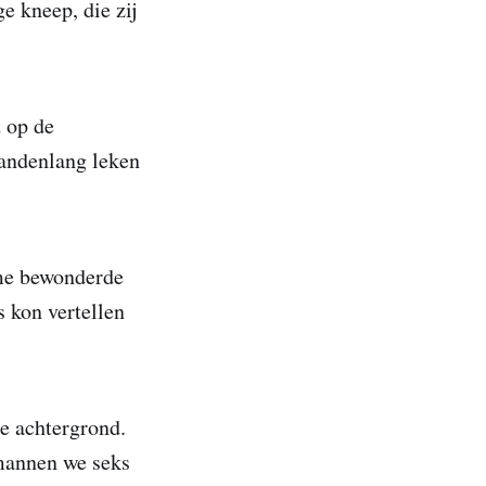
e kneep, die zij
d op de
aandenlang leken
 me bewonderde
 kon vertellen
e achtergrond.
mannen we seks