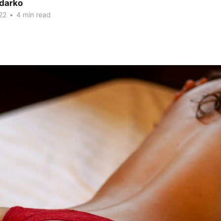
darko
22
•
4 min read