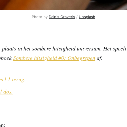
Photo by
Dainis Graveris
/
Unsplash
t plaats in het sombere hitsigheid universum. Het speelt
r)boek
Sombere hitsigheid #0: Onbegrepen
af.
eel 1 terug.
l dos.
en: