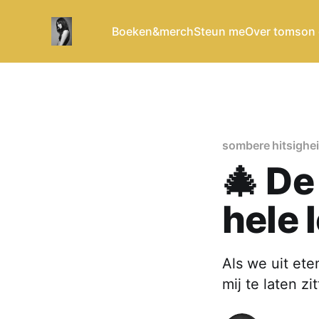
Boeken&merch
Steun me
Over tomson
sombere hitsighe
🎄 De
hele 
Als we uit ete
mij te laten zi