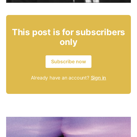
This post is for subscribers
only
Subscribe now
Already have an account?
Sign in