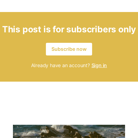
This post is for subscribers only
Subscribe now
Already have an account?
Sign in