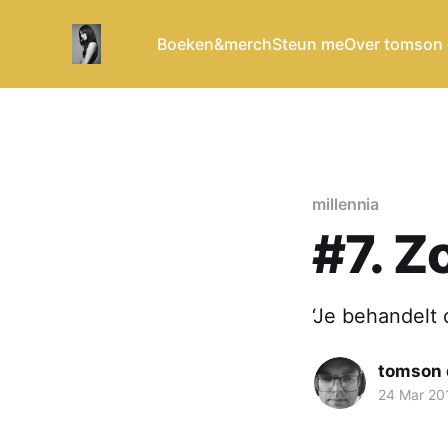
Boeken&merch
Steun me
Over tomson
millennia
#7. Z
‘Je behandelt 
tomson 
24 Mar 20