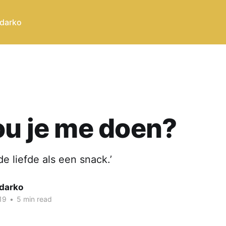
 darko
ou je me doen?
de liefde als een snack.’
darko
19
•
5 min read