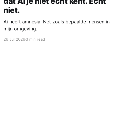
dat Ai je niet echt kent. Echt
niet.
Ai heeft amnesia. Net zoals bepaalde mensen in
mijn omgeving.
26 Jul 2026
3 min read