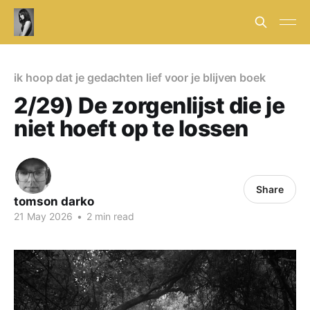
ik hoop dat je gedachten lief voor je blijven boek
2/29) De zorgenlijst die je
niet hoeft op te lossen
Share
tomson darko
21 May 2026
•
2 min read