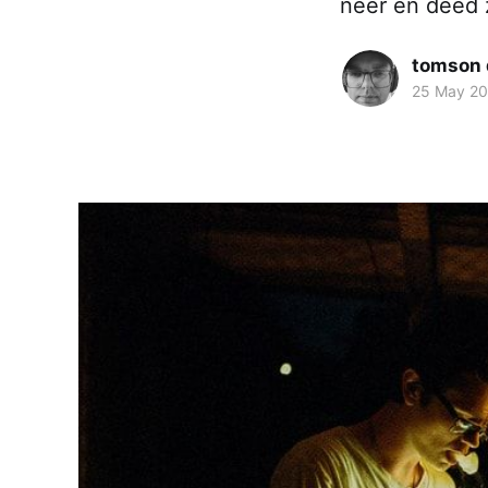
neer en deed zi
tomson 
25 May 2