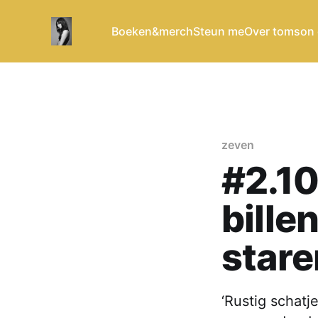
Boeken&merch
Steun me
Over tomson
zeven
#2.1
bille
stare
‘Rustig schatj