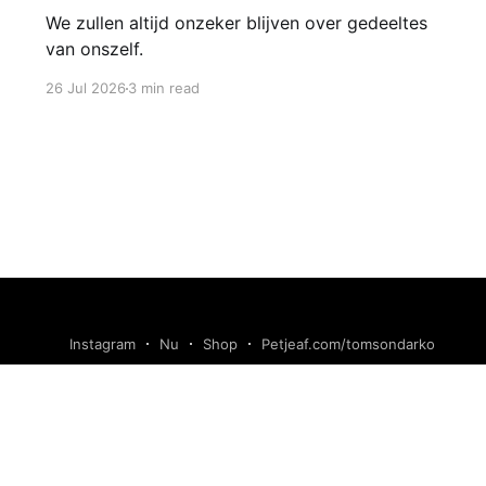
We zullen altijd onzeker blijven over gedeeltes
van onszelf.
26 Jul 2026
3 min read
Instagram
Nu
Shop
Petjeaf.com/tomsondarko