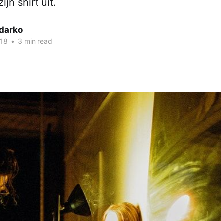
jn shirt uit.
darko
018
•
3 min read