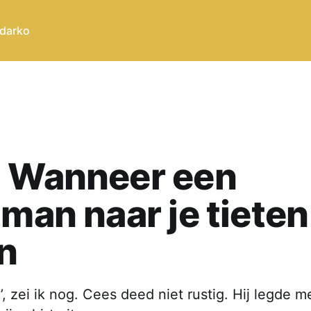
 darko
0 Wanneer een
nman naar je tieten 
n
e’, zei ik nog. Cees deed niet rustig. Hij legde m