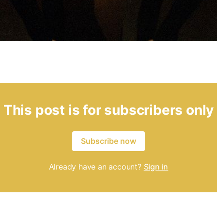
This post is for subscribers only
Subscribe now
Already have an account?
Sign in