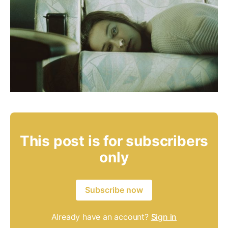
This post is for subscribers
only
Subscribe now
Already have an account?
Sign in