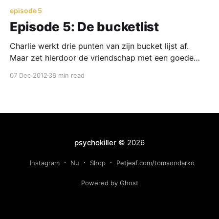
episode 5
Episode 5: De bucketlist
Charlie werkt drie punten van zijn bucket lijst af.
Maar zet hierdoor de vriendschap met een goede
vriend en een liefdesrelatie op het spel.
07 Dec 2012
38 min read
psychokiller
© 2026
Instagram
Nu
Shop
Petjeaf.com/tomsondarko
Powered by Ghost