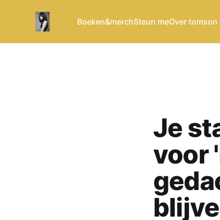
Boeken&merch
Steun me
Over tomson
Je st
voor 
gedac
blijv